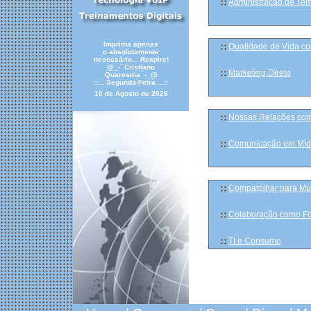
Administração de Te
Imprima apenas
Qualidade de Vida c
o absolutamente
necessário... Respire!
@_-¯Cristiano
Marketing Direto
Quaresma¯-_@
::... Segunda-Feira ...::
10 de Agosto de 2026
Nossas Relações com
Comunicação em Mídia
Compartilhar para Mul
Colaboração como F
TI e Consumo