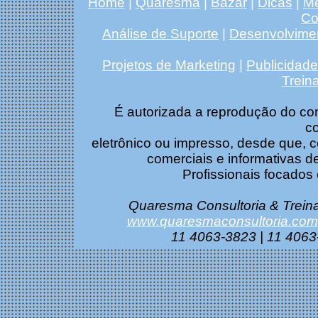
Home
|
Quaresma
|
Bazar
|
Dicas
|
Me
Co
Análise de Suporte
|
Desenvolvime
Projetos de Marketing
|
Publicidade 
Trein
É autorizada a reprodução do co
c
eletrônico ou impresso, desde que, c
comerciais e informativas d
Profissionais focados 
Quaresma Consultoria & Treina
www.quaresmaconsultoria.com
11 4063-3823 | 11 4063